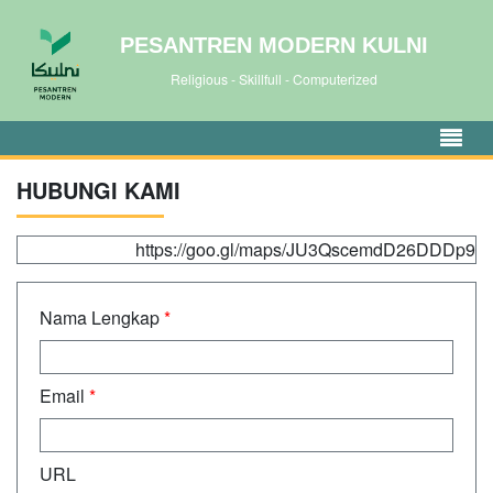
PESANTREN MODERN KULNI
Religious - Skillfull - Computerized
HUBUNGI KAMI
https://goo.gl/maps/JU3QscemdD26DDDp9
Nama Lengkap
*
Email
*
URL