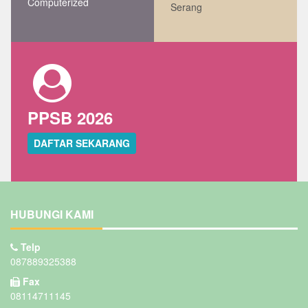
Computerized
Serang
PPSB 2026
DAFTAR SEKARANG
HUBUNGI KAMI
Telp
087889325388
Fax
08114711145